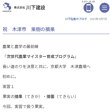
9:00～18:00
川下社長のブログ
2023年5月7日
祝 木津市 果樹の摘果
農業と農学の最前線
「
次世代農業マイスター育成プログラム
」
長い道のりを決意と共に、京都大学 木津農場へ
初めに。
実習１
果実の
摘果
（てきか）・
摘蕾
（てきらい）
今回、実習で扱う果実。