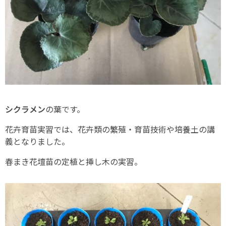
シクラメン
の葉です。
花卉育苗実習では、花卉類の繁殖・育苗技術や培養土の講
義となりました。
春まき花壇苗の定植と挿し木の実習。