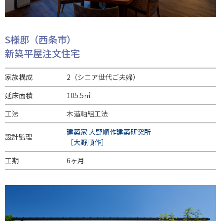
S様邸（西条市）
新築平屋注文住宅
家族構成
2（シニア世代ご夫婦）
延床面積
105.5㎡
工法
木造軸組工法
建築家 大野順作建築研究所
設計監理
［大野順作］
工期
6ヶ月